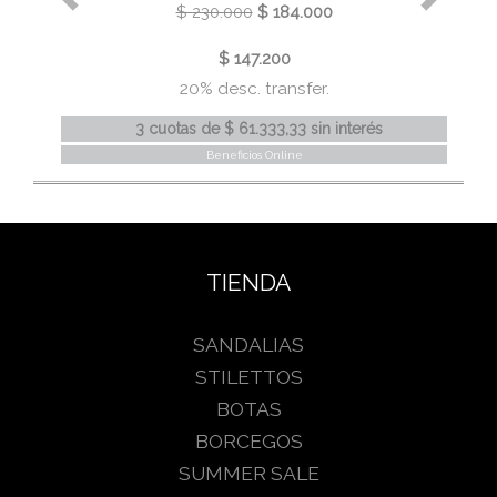
$ 230.000
$ 184.000
$ 147.200
20% desc. transfer.
3 cuotas
de
$ 61.333,33
sin interés
Beneficios Online
TIENDA
SANDALIAS
STILETTOS
BOTAS
BORCEGOS
SUMMER SALE