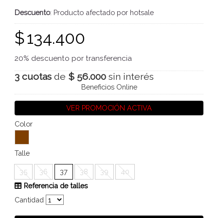
Descuento
: Producto afectado por hotsale
$
134.400
20% descuento por transferencia
3 cuotas
de
$ 56.000
sin interés
Beneficios Online
VER PROMOCIÓN ACTIVA
Color
Talle
35
36
37
38
39
40
Referencia de talles
Cantidad