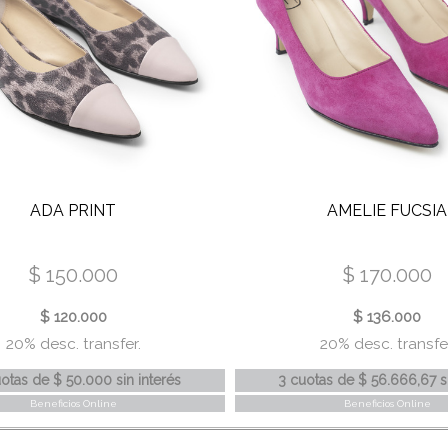
ADA PRINT
AMELIE FUCSIA
$ 150.000
$ 170.000
$ 120.000
$ 136.000
20% desc. transfer.
20% desc. transfer
uotas
de
$ 50.000
sin interés
3 cuotas
de
$ 56.666,67
s
Beneficios Online
Beneficios Online