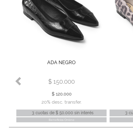
ADA NEGRO
$ 150.000
$ 120.000
20% desc. transfer.
s
3 cuotas
de
$ 50.000
sin interés
3 c
Beneficios Online