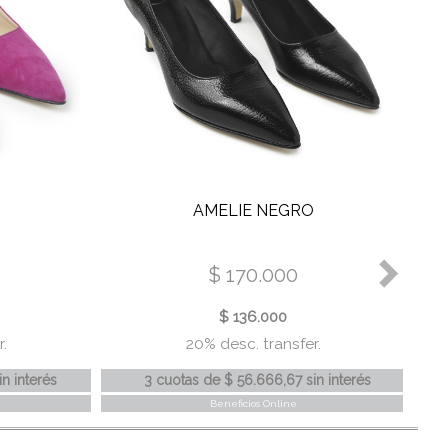
AMELIE NEGRO
$ 170.000
$ 136.000
.
20% desc. transfer.
in interés
3 cuotas
de
$ 56.666,67
sin interés
Beneficios Online