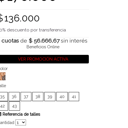
$
136.000
0% descuento por transferencia
 cuotas
de
$ 56.666,67
sin interés
Beneficios Online
VER PROMOCIÓN ACTIVA
olor
alle
35
36
37
38
39
40
41
42
43
Referencia de talles
antidad