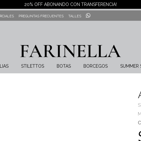
20% OFF ABONANDO CON TRANSFERENCIA!
RCIALES
PREGUNTAS FRECUENTES
TALLES
LIAS
STILETTOS
BOTAS
BORCEGOS
SUMMER 
S
M
C