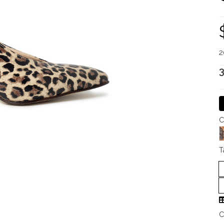
2
3
C
T
C