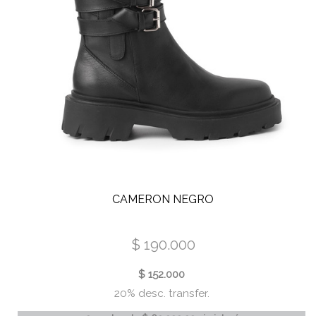
CEBRA
PLATINO
RAME
LAVANDA
ECRU
VIOLETA
METALIZADO
CAMERON NEGRO
VOGUE
MALBEC
$ 190.000
HUESO
$ 152.000
IVORY
20% desc. transfer.