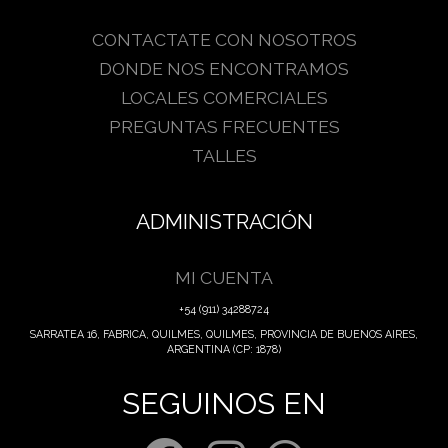
GILY
CONTACTATE CON NOSOTROS
DONDE NOS ENCONTRAMOS
GILY
LOCALES COMERCIALES
CREMA
PREGUNTAS FRECUENTES
TALLES
BRONCE
DURAZNO
ADMINISTRACIÓN
CAMEL
LINO
MI CUENTA
+54 (911) 34288724
WHISKY
SARRATEA 16, FABRICA, QUILMES, QUILMES, PROVINCIA DE BUENOS AIRES,
ARGENTINA (CP: 1878)
COFFEE
SEGUINOS EN