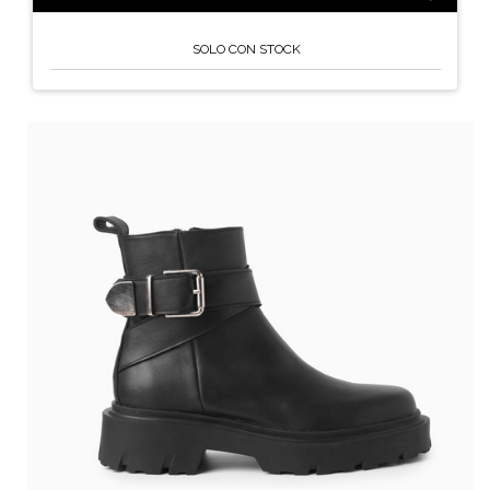
OUTLET
LIMON
AW2024
SOLO CON STOCK
BLANCO
SS25
MUSGO
HOTSALEFARINELLA
CHAROL NEGRO
TAUPE
CARAMEL
MILITAR
AZUL
COGNAC
MORA
MARROC