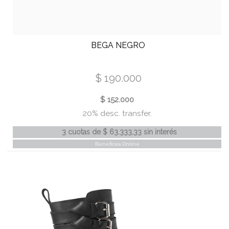
RED
MARROC
BEGA NEGRO
MARROC
MINK
$ 190.000
LILA
$ 152.000
PRINT
20% desc. transfer.
FUCSIA
3 cuotas
de
$ 63.333,33
sin interés
Beneficios Online
CHOCOLATE
MULTICOLOR
ORQUIDEA
MAVI