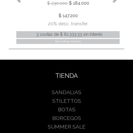
$ 230.000
$ 184.000
$ 147.200
20% desc. transfer.
3 cuotas
de
$ 61.333,33
sin interés
Beneficios Online
TIENDA
SANDALIAS
STILETTOS
BOTAS
BORCEGOS
SUMMER SALE