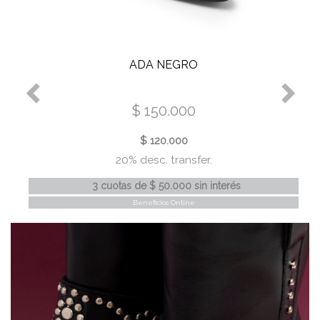
ADA NEGRO
$ 150.000
$ 120.000
20% desc. transfer.
3 cuotas
de
$ 50.000
sin interés
Beneficios Online