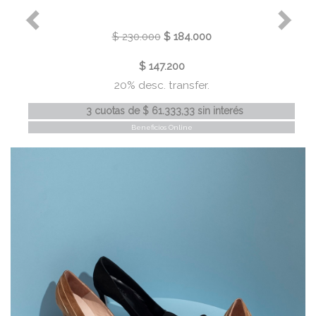
$ 230.000
$ 184.000
$ 147.200
20% desc. transfer.
3 cuotas
de
$ 61.333,33
sin interés
Beneficios Online